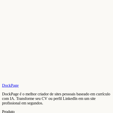
View site
marcus-barlow.dockpage.com
academia
Marcus A. Barlow
Wildlife Biology Student
A personal website published with DockPage.
Live preview
Davis, CA
Marcus A. Barlow
Wildlife Biology Student
academia
DockPage
View site
DockPage é o melhor criador de sites pessoais baseado em currículo
com IA. Transforme seu CV ou perfil LinkedIn em um site
profissional em segundos.
Produto