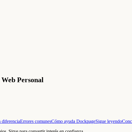
o Web Personal
 diferencia
Errores comunes
Cómo ayuda Dockpage
Sigue leyendo
Conc
jos. Sirve para convertir interés en confianza.