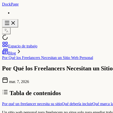
DockPage
Espacio de trabajo
Blog
Por Qué los Freelancers Necesitan un Sitio Web Personal
Por Qué los Freelancers Necesitan un Siti
mar. 7, 2026
Tabla de contenidos
Por qué un freelancer necesita su sitio
Qué debería incluir
Qué marca la
Un sitio web personal para freelancers no sirve solo para enseñar traba