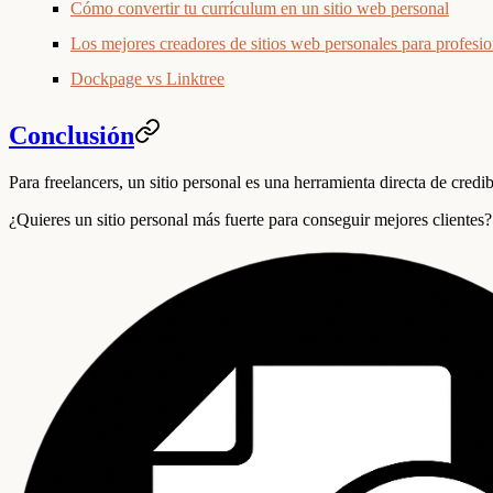
Cómo convertir tu currículum en un sitio web personal
Los mejores creadores de sitios web personales para profesio
Dockpage vs Linktree
Conclusión
Para freelancers, un sitio personal es una herramienta directa de cre
¿Quieres un sitio personal más fuerte para conseguir mejores clientes?